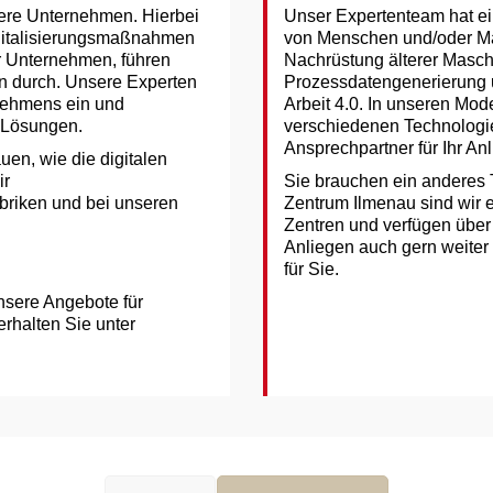
tlere Unternehmen. Hierbei
Unser Expertenteam hat ein
Digitalisierungsmaßnahmen
von Menschen und/oder Mas
r Unternehmen, führen
Nachrüstung älterer Masch
n durch. Unsere Experten
Prozessdatengenerierung u
rnehmens ein und
Arbeit 4.0. In unseren Mod
r Lösungen.
verschiedenen Technologie
Ansprechpartner für Ihr An
en, wie die digitalen
ir
Sie brauchen ein anderes 
briken und bei unseren
Zentrum Ilmenau sind wir e
Zentren und verfügen über 
Anliegen auch gern weiter
für Sie.
sere Angebote für
rhalten Sie unter